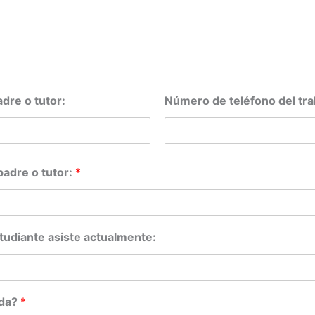
dre o tutor:
Número de teléfono del trab
padre o tutor:
*
studiante asiste actualmente:
ada?
*